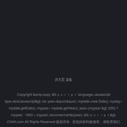
共
1
页
2
条
Copyright &amp;copy; &lt;ｓｃｒｉｐｔ language=Javascript
type=text/Javascript&gt; var year=&quot;&quot;; mydate=new Date(); myday=
mydate.getDate(); myyear= mydate.getYear(); year=(myyear &gt; 200) ?
myyear : 1900 + myyear; document.write(year); &lt;/ｓｃｒｉｐｔ&gt;
.Chihh.com All Rights Reserved 版权所有 · 若您的权利被侵害，请联系我们.