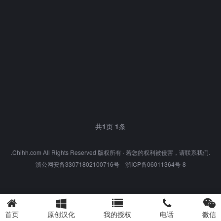
共
1
页
1
条
.Chihh.com All Rights Reserved 版权所有 · 若您的权利被侵害，请联系我们.
浙公网安备33071802100716号
浙ICP备06011364号-8
首页
原创汉化
我的授权
电话
微信
hhchina_chihh