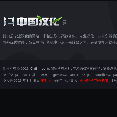
我们是专业汉化的网站，求精进取，高效务实、专业汉化、认真负责的
国外优秀软件，为我中华计算机事业尽一份绵薄之力。另提供常用软件
版权所有 ©
2026
Chihh.com
. 保留所有权利. 若您的权利被侵害，请联系我
href=&quot;https://beian.miit.gov.cn/&quot; rel=&quot;nofollow&
今天是 2026 年 8 月 8 日
星期六
丙午年 六月廿六
中国男子节(爸爸节)
【马