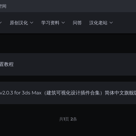
空间
原创汉化
学习资料
问答
汉化老站
的配置教程
gins v2.0.3 for 3ds Max（建筑可视化设计插件合集）简体中文旗舰
共
1
页
2
条