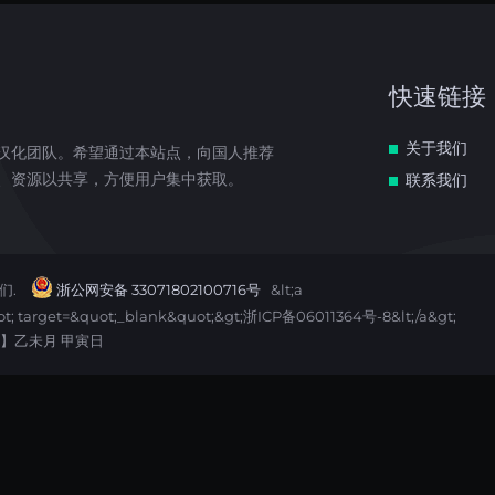
快速链接
关于我们
汉化团队。希望通过本站点，向国人推荐
、资源以共享，方便用户集中获取。
联系我们
们.
浙公网安备 33071802100716号
&lt;a
quot; target=&quot;_blank&quot;&gt;浙ICP备06011364号-8&lt;/a&gt;
】乙未月 甲寅日