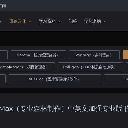
空间
原创汉化
学习资料
问答
汉化老站
）
Corona（照片级渲染器）
Vantage（实时渲染）
oject Manager（项目管理器）
Poliigon（PBR 材质自动加载）
ACDSee（图片管理编辑软件）
F
 for 3dsMax（专业森林制作）中英文加强专业版 