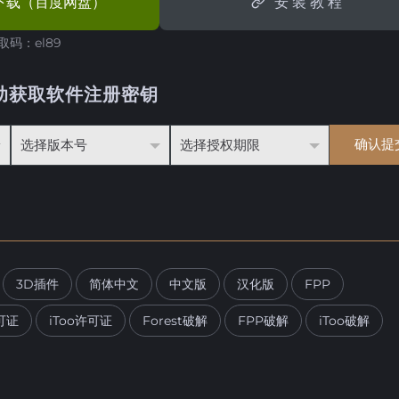
下载（百度网盘）
安 装 教 程
取码：el89
助获取软件注册密钥
3D插件
简体中文
中文版
汉化版
FPP
可证
iToo许可证
Forest破解
FPP破解
iToo破解