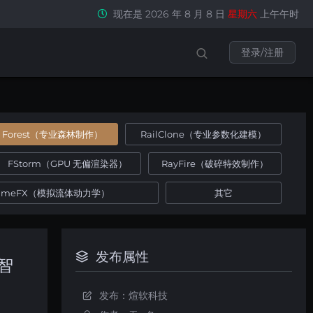
现在是 2026 年 8 月 8 日
星期六
上午午时
登录/注册
Forest（专业森林制作）
RailClone（专业参数化建模）
FStorm（GPU 无偏渲染器）
RayFire（破碎特效制作）
umeFX（模拟流体动力学）
其它
发布属性
[智
发布：煊软科技