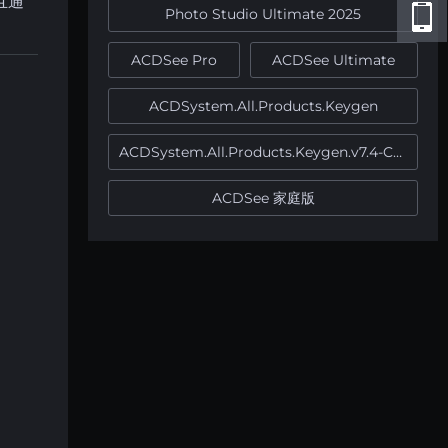
且通
Photo Studio Ultimate 2025
ACDSee Pro
ACDSee Ultimate
ACDSystem.All.Products.Keygen
ACDSystem.All.Products.Keygen.v7.4-CORE
ACDSee 家庭版