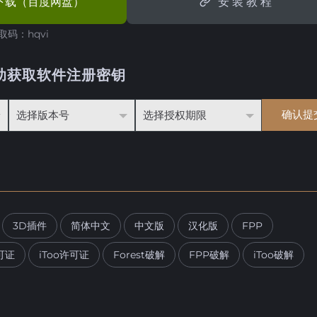
下载（百度网盘）
安 装 教 程
取码：hqvi
助获取软件注册密钥
3D插件
简体中文
中文版
汉化版
FPP
可证
iToo许可证
Forest破解
FPP破解
iToo破解