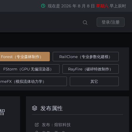
现在是 2026 年 8 月 8 日
星期六
早上辰时
登录/注册
Forest（专业森林制作）
RailClone（专业参数化建模）
FStorm（GPU 无偏渲染器）
RayFire（破碎特效制作）
umeFX（模拟流体动力学）
其它
发布属性
[智
发布：煊软科技