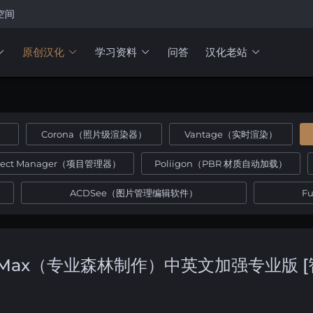
空间
原创汉化
学习资料
问答
汉化老站
）
Corona（照片级渲染器）
Vantage（实时渲染）
oject Manager（项目管理器）
Poliigon（PBR 材质自动加载）
ACDSee（图片管理编辑软件）
F
 for 3dsMax（专业森林制作）中英文加强专业版 