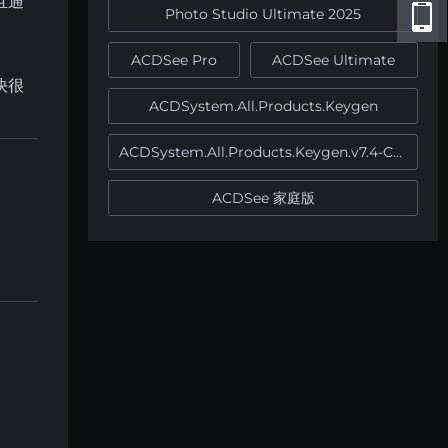
且通
Photo Studio Ultimate 2025
ACDSee Pro
ACDSee Ultimate
快很
ACDSystem.All.Products.Keygen
ACDSystem.All.Products.Keygen.v7.4-CORE
ACDSee 家庭版