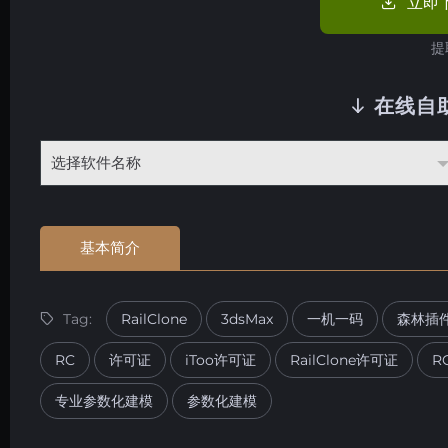
立即
提
在线自
基本简介
Tag:
RailClone
3dsMax
一机一码
森林插
RC
许可证
iToo许可证
RailClone许可证
R
专业参数化建模
参数化建模