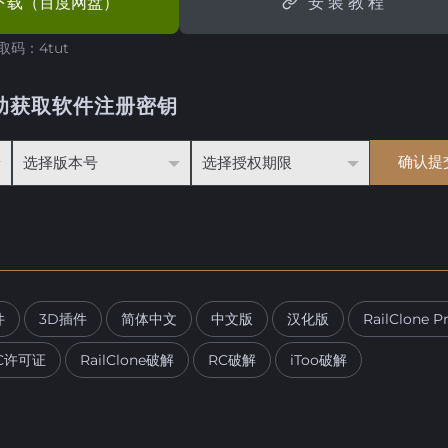
下载（百度网盘）
安 装 教 程
取码：4tut
助获取软件注册密钥
件
3D插件
简体中文
中文版
汉化版
RailClone P
C许可证
RailClone破解
RC破解
iToo破解