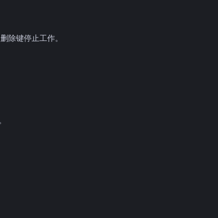
ｔｅ 删除键停止工作。
。
。