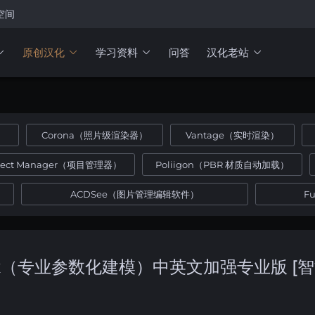
空间
原创汉化
学习资料
问答
汉化老站
）
Corona（照片级渲染器）
Vantage（实时渲染）
oject Manager（项目管理器）
Poliigon（PBR 材质自动加载）
ACDSee（图片管理编辑软件）
F
r 3dsMax（专业参数化建模）中英文加强专业版 [