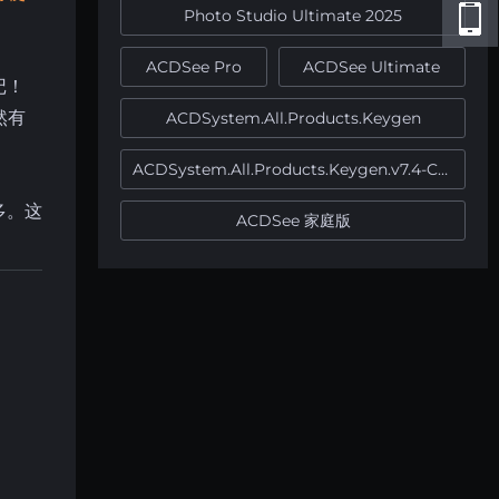
Photo Studio Ultimate 2025
ACDSee Pro
ACDSee Ultimate
记！
然有
ACDSystem.All.Products.Keygen
ACDSystem.All.Products.Keygen.v7.4-CORE
多。这
ACDSee 家庭版