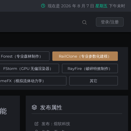
现在是 2026 年 8 月 7 日
星期五
下午未时
登录/注册
Forest（专业森林制作）
RailClone（专业参数化建模）
FStorm（GPU 无偏渲染器）
RayFire（破碎特效制作）
umeFX（模拟流体动力学）
其它
发布属性
智能
发布：煊软科技