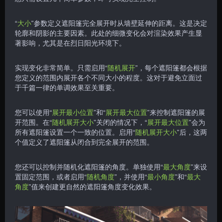
“
大小
”参数定义遮阳篷完全展开时从墙壁延伸的距离。这是决定
轮廓和阴影的主要因素。此处的细微变化会对渲染效果产生显
著影响，尤其是在烈日阳光环境下。
实现变化非常简单。只需启用“
随机展开
”，每个遮阳篷都会根据
您定义的范围内展开各个不同大小的程度。这对于避免立面过
于千篇一律的单调效果至关重要。
您可以使用“
展开最小位置
”和“
展开最大位置
”来控制遮阳篷的展
开范围。在“
随机展开大小
”关闭的情况下，“
展开最大位置
”会为
所有遮阳篷设置一个一致的位置。启用“
随机展开大小
”后，这两
个值定义了遮阳篷从闭合到完全展开的范围。
您还可以控制并随机化遮阳篷的角度。单独使用“
最大角度
”来设
置固定范围，或者启用“
随机角度
”，并使用“
最小角度
”和“
最大
角度
”值来创建更自然的遮阳篷角度变化效果。