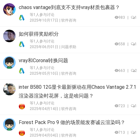
chaos vantage到底支不支持vray材质包裹器？
等1人参与讨论
983
|
1
2025年10月17日 |
软件咨询
如何获得奖励积分
等1人参与讨论
558
|
1
2025年06月01日 |
问题求助
vray和Corona转换问题
等1人参与讨论
663
|
2
2025年05月10日 |
软件咨询
inter B580 12G显卡最新驱动在用Chaos Vantage 2.7.1
渲染器渲染时花屏，这是啥问题？
等1人参与讨论
723
|
1
2025年04月14日 |
软件咨询
Forest Pack Pro 9 做的场景能发赛诚云渲染​吗？
等1人参与讨论
713
|
1
2025年04月04日 |
软件咨询