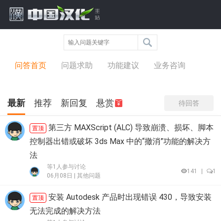
问答中心
问答首页
问题求助
功能建议
业务咨询
最新
推荐
新回复
悬赏
待回答
第三方 MAXScript (ALC) 导致崩溃、损坏、脚本
置顶
控制器出错或破坏 3ds Max 中的“撤消”功能的解决方
法
等1人参与讨论
141
|
1
06月08日 |
其他问题
安装 Autodesk 产品时出现错误 430，导致安装
置顶
无法完成的解决方法