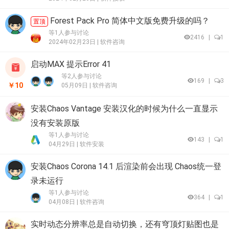
Forest Pack Pro 简体中文版免费升级的吗？
置顶
等1人参与讨论
2416
|
1
2024年02月23日 |
软件咨询
启动MAX 提示Error 41
等2人参与讨论
169
|
3
￥10
05月09日 |
软件咨询
安装Chaos Vantage 安装汉化的时候为什么一直显示
没有安装原版
等1人参与讨论
143
|
1
04月29日 |
软件安装
安装Chaos Corona 14.1 后渲染前会出现 Chaos统一登
录未运行
等1人参与讨论
364
|
1
04月08日 |
软件咨询
实时动态分辨率总是自动切换，还有穹顶灯贴图也是