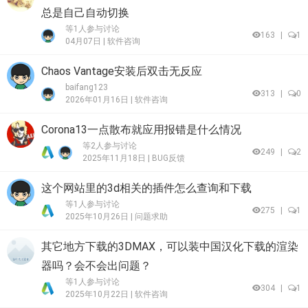
总是自己自动切换
等1人参与讨论
163
|
1
04月07日 |
软件咨询
Chaos Vantage安装后双击无反应
baifang123
313
|
0
2026年01月16日 |
软件咨询
Corona13一点散布就应用报错是什么情况
等2人参与讨论
249
|
2
2025年11月18日 |
BUG反馈
这个网站里的3d相关的插件怎么查询和下载
等1人参与讨论
275
|
1
2025年10月26日 |
问题求助
其它地方下载的3DMAX，可以装中国汉化下载的渲染
器吗？会不会出问题？
等1人参与讨论
304
|
1
2025年10月22日 |
软件咨询