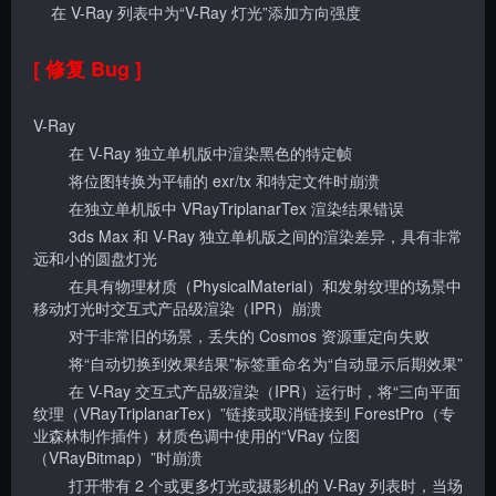
在 V-Ray 列表中为“V-Ray 灯光”添加方向强度
[ 修复 Bug ]
V-Ray
在 V-Ray 独立单机版中渲染黑色的特定帧
将位图转换为平铺的 exr/tx 和特定文件时崩溃
在独立单机版中 VRayTriplanarTex 渲染结果错误
3ds Max 和 V-Ray 独立单机版之间的渲染差异，具有非常
远和小的圆盘灯光
在具有物理材质（PhysicalMaterial）和发射纹理的场景中
移动灯光时交互式产品级渲染（IPR）崩溃
对于非常旧的场景，丢失的 Cosmos 资源重定向失败
将“自动切换到效果结果”标签重命名为“自动显示后期效果”
在 V-Ray 交互式产品级渲染（IPR）运行时，将“三向平面
纹理（VRayTriplanarTex）”链接或取消链接到 ForestPro（专
业森林制作插件）材质色调中使用的“VRay 位图
（VRayBitmap）”时崩溃
打开带有 2 个或更多灯光或摄影机的 V-Ray 列表时，当场