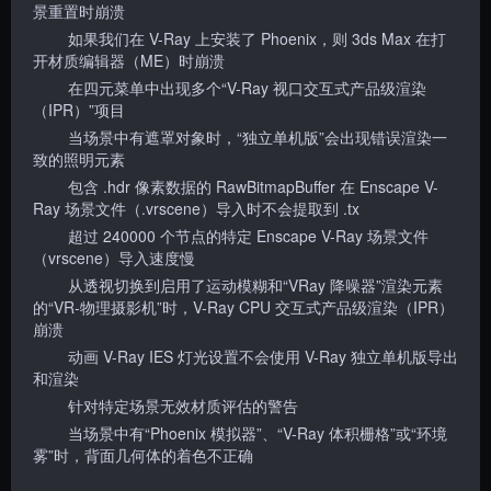
景重置时崩溃
如果我们在 V-Ray 上安装了 Phoenix，则 3ds Max 在打
开材质编辑器（ME）时崩溃
在四元菜单中出现多个“V-Ray 视口交互式产品级渲染
（IPR）”项目
当场景中有遮罩对象时，“独立单机版”会出现错误渲染一
致的照明元素
包含 .hdr 像素数据的 RawBitmapBuffer 在 Enscape V-
Ray 场景文件（.vrscene）导入时不会提取到 .tx
超过 240000 个节点的特定 Enscape V-Ray 场景文件
（vrscene）导入速度慢
从透视切换到启用了运动模糊和“VRay 降噪器”渲染元素
的“VR-物理摄影机”时，V-Ray CPU 交互式产品级渲染（IPR）
崩溃
动画 V-Ray IES 灯光设置不会使用 V-Ray 独立单机版导出
和渲染
针对特定场景无效材质评估的警告
当场景中有“Phoenix 模拟器”、“V-Ray 体积栅格”或“环境
雾”时，背面几何体的着色不正确