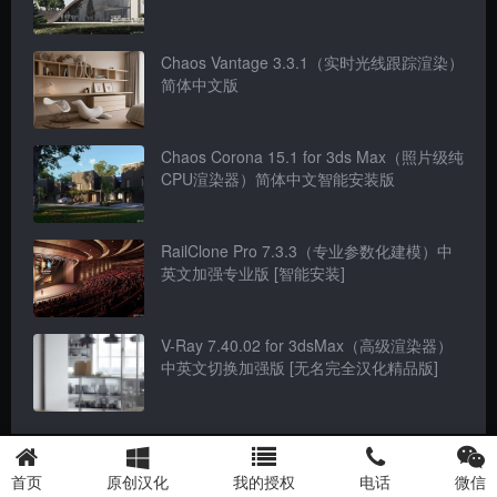
Chaos Vantage 3.3.1（实时光线跟踪渲染）
简体中文版
Chaos Corona 15.1 for 3ds Max（照片级纯
CPU渲染器）简体中文智能安装版
RailClone Pro 7.3.3（专业参数化建模）中
英文加强专业版 [智能安装]
V-Ray 7.40.02 for 3dsMax（高级渲染器）
中英文切换加强版 [无名完全汉化精品版]
随便看看
首页
原创汉化
我的授权
电话
微信