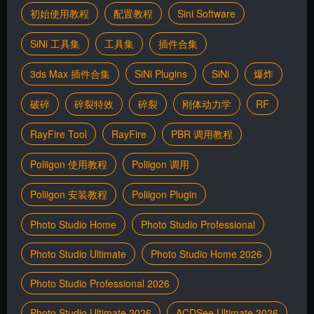
初始使用教程
配置教程
Sini Software
SiNi 工具集
工具集
插件合集
3ds Max 插件合集
SiNi Plugins
SiNi
爆炸
破碎
碎裂特效
碎裂
刚体动力学
RF
RayFire Tool
RayFire
PBR 调用教程
Poliigon 使用教程
Poliigon 调用
Poliigon 安装教程
Poliigon Plugin
Photo Studio Home
Photo Studio Professional
Photo Studio Ultimate
Photo Studio Home 2026
Photo Studio Professional 2026
Photo Studio Ultimate 2026
ACDSee Ultimate 2026