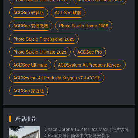
ACDSee 破解版
ACDSee 破解
ACDSee 安装教程
Photo Studio Home 2025
Photo Studio Professional 2025
Photo Studio Ultimate 2025
ACDSee Pro
ACDSee Ultimate
ACDSystem.All.Products.Keygen
ACDSystem.All.Products.Keygen.v7.4-CORE
ACDSee 家庭版
精品推荐
Chaos Corona 15.2 for 3ds Max（照片级纯
CPU渲染器）简体中文智能安装版